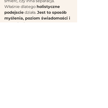
śmierć, czy inna separacja.
Właśnie dlatego 
holistyczne 
podejscie
 działa. 
Jest to sposób 
myślenia, poziom świadomości i 
dostrojenia, który pozwala nam 
czuć nasze konie i czuc dla nich. 
Jest to podejście na którym się 
bazuje to jak troszczymy się o 
konie, obchodzimy się z nimi, 
rozwijamy je, szkolimy i 
rehabilitujemy.
Podejście oznacza podjęcie decyzji 
o najlepszym sposobie poradzenia 
sobie z sytuacją. Ten sposób 
działania 
wymaga pewnych 
atrybutów, takich jak 
dostrojenie, obserwacja, 
świadomość siebie i tego co się 
dzieje tu i teraz, zdolność do 