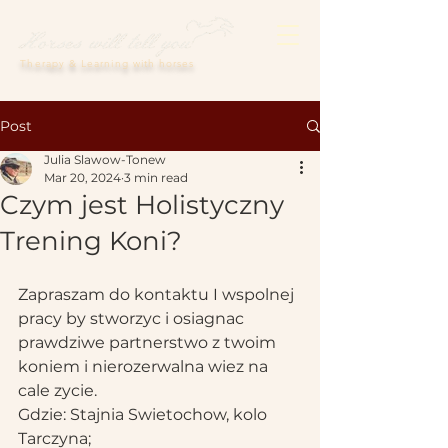
Therapy & Learning with horses
Post
Julia Slawow-Tonew
Mar 20, 2024
3 min read
Czym jest Holistyczny
Trening Koni?
Zapraszam do kontaktu I wspolnej 
pracy by stworzyc i osiagnac 
prawdziwe partnerstwo z twoim 
koniem i nierozerwalna wiez na 
cale zycie.
Gdzie: Stajnia Swietochow, kolo 
Tarczyna;